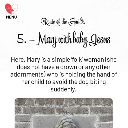
Route of the Guilds
5. – Mary with baby Jesus
Here, Mary is a simple ‘folk’ woman (she
does not have a crown or any other
adornments) who is holding the hand of
her child to avoid the dog biting
suddenly.