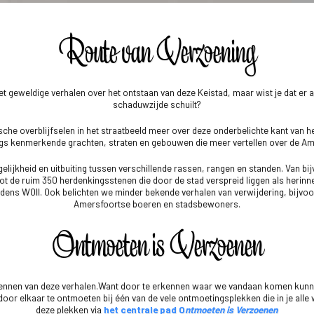
Route van Verzoening
et geweldige verhalen over het ontstaan van deze Keistad, maar wist je dat er 
schaduwzijde schuilt?
ische overblijfselen in het straatbeeld meer over deze onderbelichte kant van he
ngs kenmerkende grachten, straten en gebouwen die meer vertellen over de A
elijkheid en uitbuiting tussen verschillende rassen, rangen en standen. Van bi
ot de ruim 350 herdenkingsstenen die door de stad verspreid liggen als herin
tijdens WOII. Ook belichten we minder bekende verhalen van verwijdering, bijvo
Amersfoortse boeren en stadsbewoners.
Ontmoeten is Verzoenen
rkennen van deze verhalen.Want door te erkennen waar we vandaan komen kunnen
oor elkaar te ontmoeten bij één van de vele ontmoetingsplekken die in je alle
deze plekken via
het centrale pad
O
ntmoeten is Verzoenen