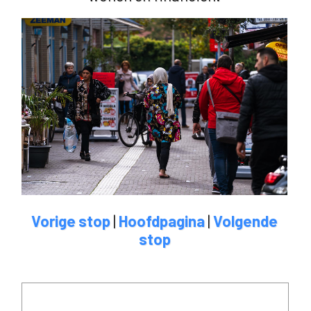
Vorige stop
|
Hoofdpagina
|
Volgende
stop