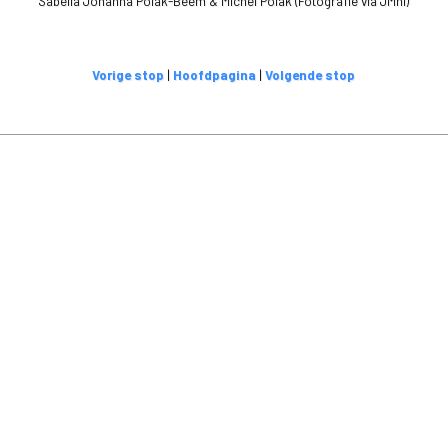
Sabella Johanna Polak-Beem & Michel Polak (Fotografie via JMnl)
Vorige stop
|
Hoofdpagina
|
Volgende stop