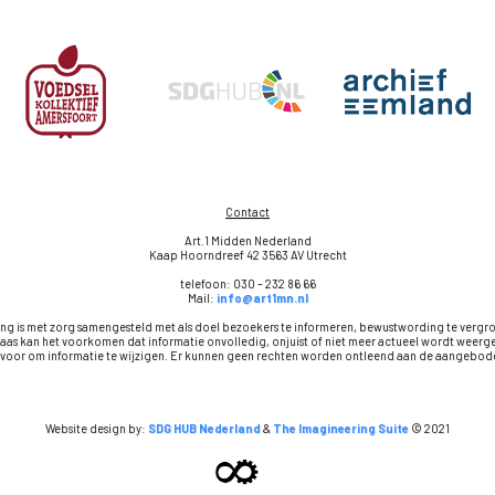
Contact
Art.1 Midden Nederland
Kaap Hoorndreef 42 3563 AV Utrecht
telefoon: 030 – 232 86 66
Mail:
info@art1mn.nl
ng is met zorg samengesteld met als doel bezoekers te informeren, bewustwording te vergr
aas kan het voorkomen dat informatie onvolledig, onjuist of niet meer actueel wordt wee
t voor om informatie te wijzigen. Er kunnen geen rechten worden ontleend aan de aangebode
Website design by:
SDG HUB Nederland
&
The Imagineering Suite
© 2021