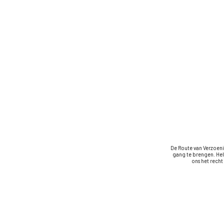
De Route van Verzoeni
gang te brengen. Hel
ons het rech