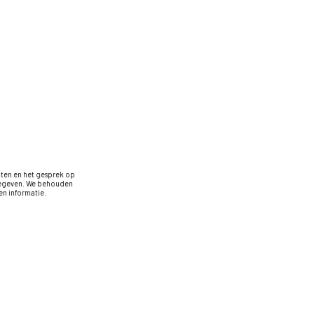
oten en het gesprek op
rgegeven. We behouden
n informatie.