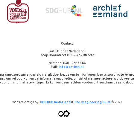
Contact
Art.1 Midden Nederland
Kaap Hoorndreef 42 3563 AV Utrecht
telefoon: 030 – 232 86 66
Mail:
info@art1mn.nl
ng is met zorg samengesteld met als doel bezoekers te informeren, bewustwording te vergr
aas kan het voorkomen dat informatie onvolledig, onjuist of niet meer actueel wordt wee
t voor om informatie te wijzigen. Er kunnen geen rechten worden ontleend aan de aangebode
Website design by:
SDG HUB Nederland
&
The Imagineering Suite
© 2021