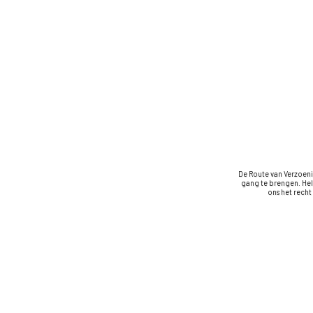
De Route van Verzoeni
gang te brengen. Hel
ons het rech