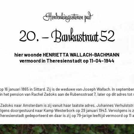
Herdenkingsstenen pad
20. – Bankastraat 52
hier woonde HENRIETTA WALLACH-BACHMANN
vermoord in Theresienstadt op 11-04-1944
 16 januari 1865 in Sittard. Zij is de weduwe van Joseph Wallach. In september
in het pension van Rachel Zadoks aan de Rubensstraat 7, later op dit adres tot
adoks naar Amsterdam is zij vanuit haar laatste adres, Johannes Verhulststr
volgens doorgestuurd naar Kamp Westerbork op 29 januari 1943. Vervolgens is z
heresienstadt gedeporteerd en daar is zij op 79-jarige leeftijd vermoord op 11 a