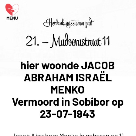
Herdenkingsstenen pad
21. – Madoerastraat 11
hier woonde JACOB
ABRAHAM ISRAËL
MENKO
Vermoord in Sobibor op
23-07-1943
Jacob Abraham Menko is geboren op 11